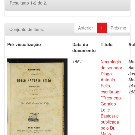
Resultado 1-2 de 2.
Anterior
1
Próximo
Conjunto de itens:
Pré-visualização
Data do
Título
Aut
documento
1861
Necrologia
Mo
do senador
Ale
Diogo
Jos
Antonio
Mel
Feijó,
18
escrita por
18
***(conego
Geraldo
Leite
Bastos) e
publicada
pelo Dr.
Mello