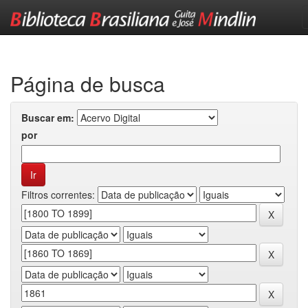
Skip
navigation
Página de busca
Buscar em:
por
Filtros correntes: