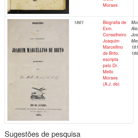
Moraes
1861
Biografia de
Mo
Exm.
Ale
Conselheiro
Jos
Joaquim
Mel
Marcellino
18
de Brito,
18
escripta
pelo Dr.
Mello
Moraes
(A.J. de)
Sugestões de pesquisa