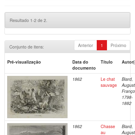
Resultado 1-2 de 2.
Anterior
1
Próximo
Conjunto de itens:
Pré-visualização
Data do
Título
Autor(
documento
1862
Le chat
Biard,
sauvage
Augus
Franço
1798-
1882
1862
Chasse
Biard,
au
Augus