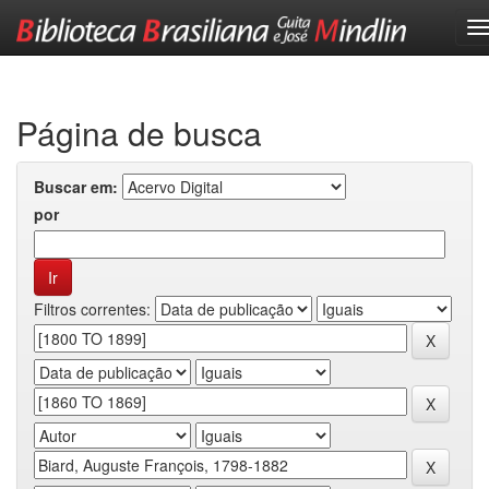
Skip
navigation
Página de busca
Buscar em:
por
Filtros correntes: