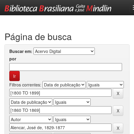
Skip
navigation
Página de busca
Buscar em:
por
Filtros correntes: