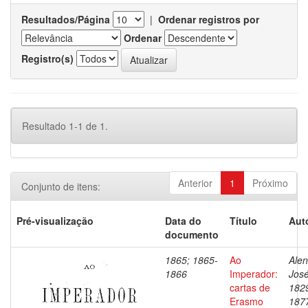
Resultados/Página
|
Ordenar registros por
Ordenar
Registro(s)
Resultado 1-1 de 1.
Anterior
1
Próximo
Conjunto de itens:
Pré-visualização
Data do
Título
Aut
documento
1865; 1865-
Ao
Alen
1866
Imperador:
José
cartas de
182
Erasmo
187