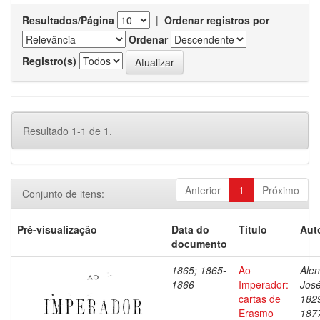
Resultados/Página
|
Ordenar registros por
Ordenar
Registro(s)
Resultado 1-1 de 1.
Anterior
1
Próximo
Conjunto de itens:
Pré-visualização
Data do
Título
Aut
documento
1865; 1865-
Ao
Alen
1866
Imperador:
José
cartas de
182
Erasmo
187