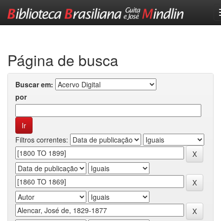
Skip
navigation
Página de busca
Buscar em:
por
Filtros correntes: