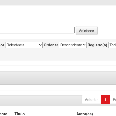
por
Ordenar
Registro(s)
Anterior
1
P
ento
Título
Autor(es)