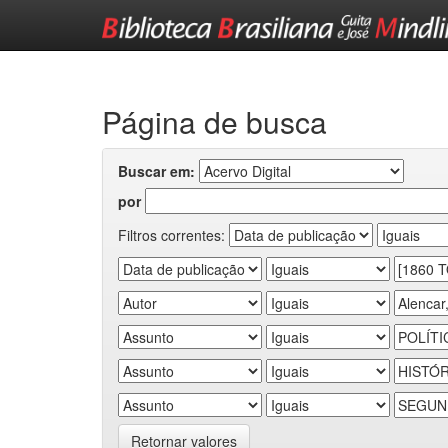
Skip
navigation
Página de busca
Buscar em:
por
Filtros correntes:
Retornar valores