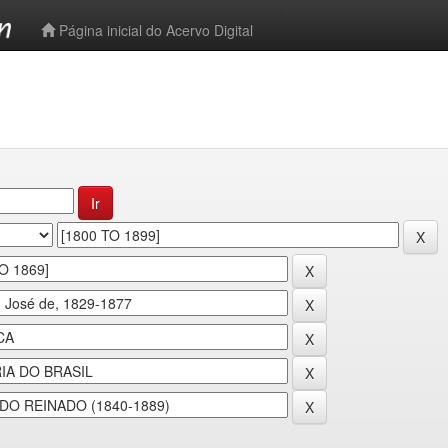
-->
Página inicial do Acervo Digital