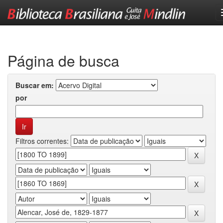
Skip
navigation
Página de busca
Buscar em:
por
Filtros correntes: