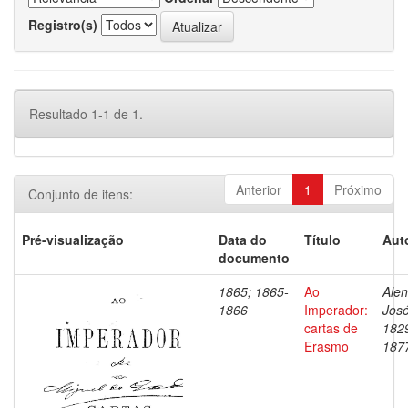
Registro(s)
Resultado 1-1 de 1.
Anterior
1
Próximo
Conjunto de itens:
Pré-visualização
Data do
Título
Aut
documento
1865; 1865-
Ao
Alen
1866
Imperador:
José
cartas de
182
Erasmo
187