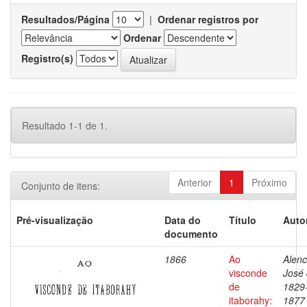
Resultados/Página
|
Ordenar registros por
Ordenar
Registro(s)
Resultado 1-1 de 1.
Anterior
1
Próximo
Conjunto de itens:
Pré-visualização
Data do
Título
Auto
documento
1866
Ao
Alenc
visconde
José 
de
1829
itaborahy:
1877