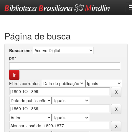
Skip
navigation
Página de busca
Buscar em:
por
Filtros correntes: