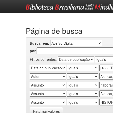
Skip
navigation
Página de busca
Buscar em:
por
Filtros correntes:
Retornar valores