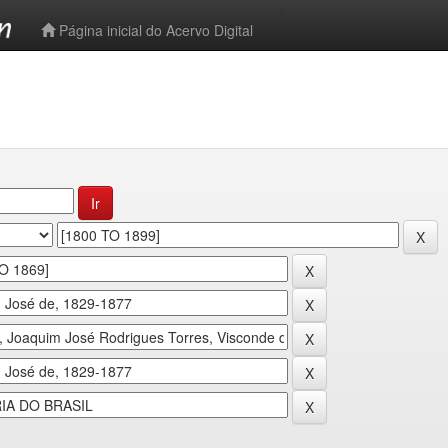
-->
Página inicial do Acervo Digital