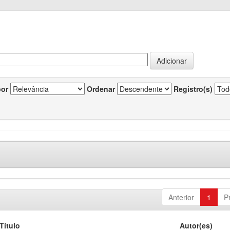
por
Ordenar
Registro(s)
Anterior
1
P
Título
Autor(es)