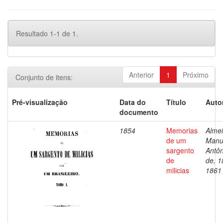
Resultado 1-1 de 1.
Anterior
1
Próximo
Conjunto de itens:
Pré-visualização
Data do
Título
Auto
documento
1854
Memorias
Almei
de um
Manu
sargento
Antôn
de
de, 1
milicias
1861