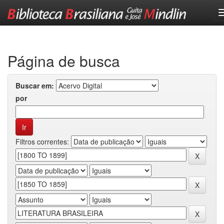
Skip
navigation
Página de busca
Buscar em:
por
Filtros correntes: