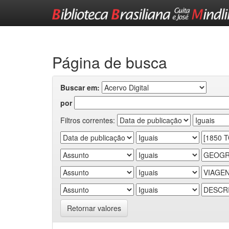
Skip
navigation
Página de busca
Buscar em:
por
Filtros correntes:
Retornar valores