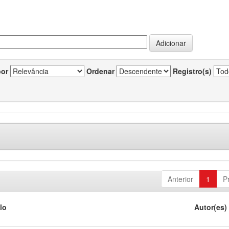
por
Ordenar
Registro(s)
Anterior
1
P
lo
Autor(es)