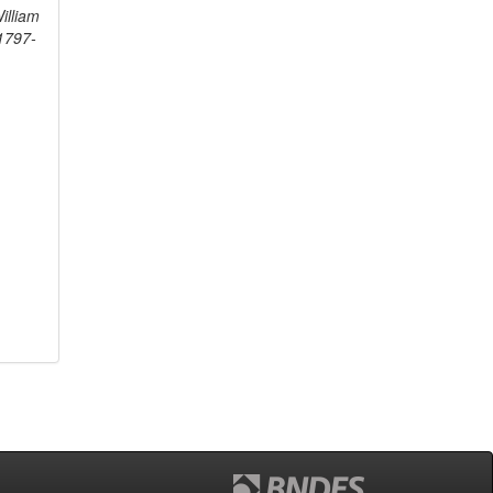
illiam
 1797-