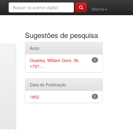
Idioma
Sugestões de pesquisa
Autor
Ouseley, William Gore, Sir,
1
1797-...
Data de Publicação
1852
1