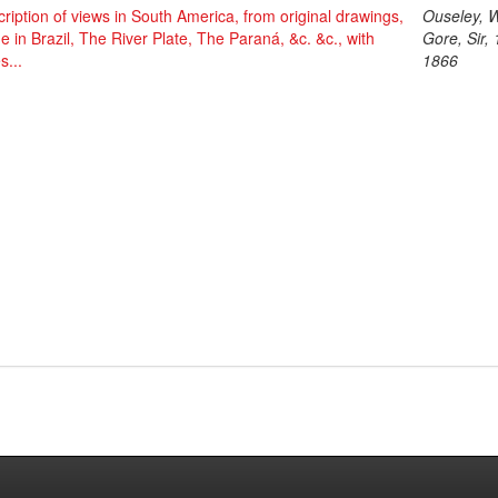
ription of views in South America, from original drawings,
Ouseley, W
 in Brazil, The River Plate, The Paraná, &c. &c., with
Gore, Sir,
s...
1866