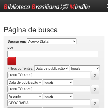
Skip
navigation
Página de busca
Buscar em:
por
Filtros correntes: