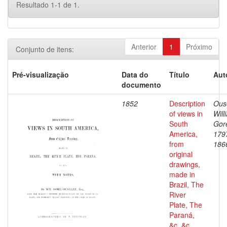
Resultado 1-1 de 1.
Anterior
1
Próximo
Conjunto de itens:
Pré-visualização
Data do
Título
Aut
documento
1852
Description
Ous
of views in
Will
South
Gore
America,
179
from
186
original
drawings,
made in
Brazil, The
River
Plate, The
Paraná,
&c. &c.,