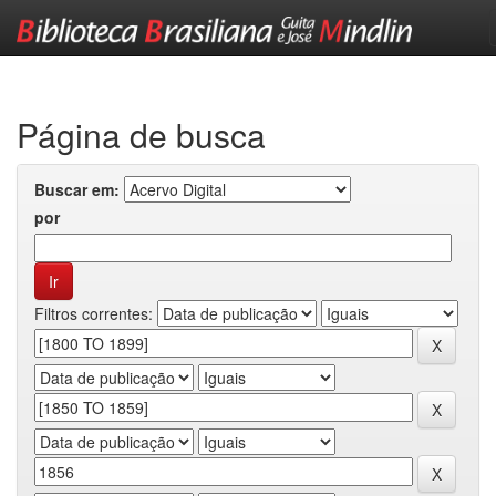
Skip
navigation
Página de busca
Buscar em:
por
Filtros correntes: