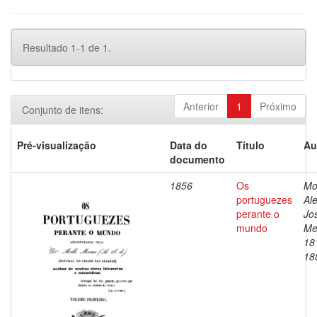
Resultado 1-1 de 1.
Anterior
1
Próximo
Conjunto de itens:
Pré-visualização
Data do
Título
Au
documento
1856
Os
Mo
portuguezes
Al
perante o
Jo
mundo
Me
18
18