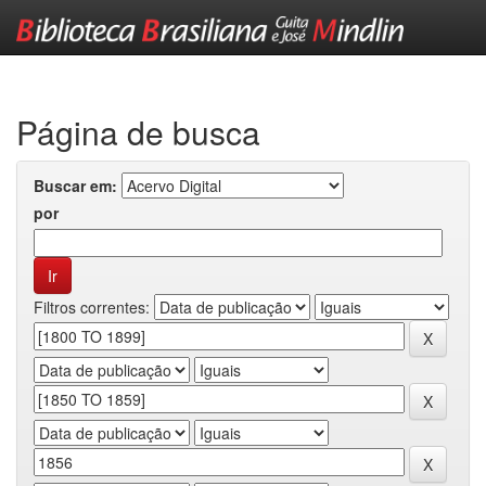
Skip
navigation
Página de busca
Buscar em:
por
Filtros correntes: