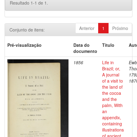
Resultado 1-1 de 1.
Anterior
1
Próximo
Conjunto de itens:
Pré-visualização
Data do
Título
Aut
documento
1856
Life in
Ewb
Brazil; or,
Tho
A journal
179
of a visit to
187
the land of
the cocoa
and the
palm, With
an
appendix,
containing
illustrations
of ancient