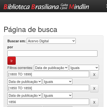
Skip
navigation
Página de busca
Buscar em:
por
Filtros correntes: