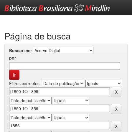
Skip
navigation
Página de busca
Buscar em:
por
Filtros correntes: