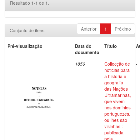
Resultado 1-1 de 1.
Anterior
1
Próximo
Conjunto de itens:
Pré-visualização
Data do
Título
A
documento
1856
Collecção de
-
noticias para
a historia e
geografia
das Nações
Ultramarinas,
que vivem
nos dominios
portuguezes,
ou lhes são
visinhas :
publicada
pela