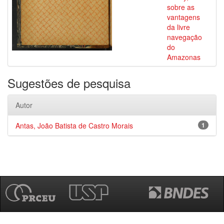
sobre as
vantagens
da livre
navegação
do
Amazonas
Sugestões de pesquisa
Autor
Antas, João Batista de Castro Morais
1