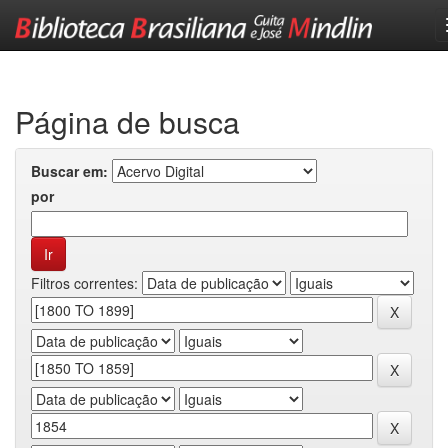
Skip
navigation
Página de busca
Buscar em:
por
Filtros correntes: