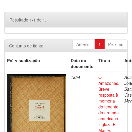
Resultado 1-1 de 1.
Anterior
1
Próximo
Conjunto de itens:
Pré-visualização
Data do
Título
Aut
documento
1854
O
Ant
Amazonas.
Joã
Breve
Bati
resposta à
Cas
memoria
Mor
do tenente
da armada
americana-
ingleza F.
Maury,