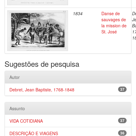
1834
Danse de
D
sauvages de
J
la mission de
Ba
St. José
1
1
Sugestões de pesquisa
Autor
Debret, Jean Baptiste, 1768-1848
37
Assunto
VIDA COTIDIANA
37
DESCRIÇÃO E VIAGENS
36