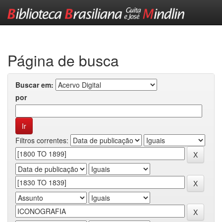
Skip
navigation
Página de busca
Buscar em:
por
Filtros correntes: