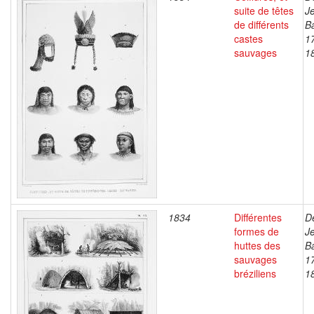
suite de têtes
J
de différents
Ba
castes
1
sauvages
1
1834
Différentes
D
formes de
J
huttes des
Ba
sauvages
1
bréziliens
1