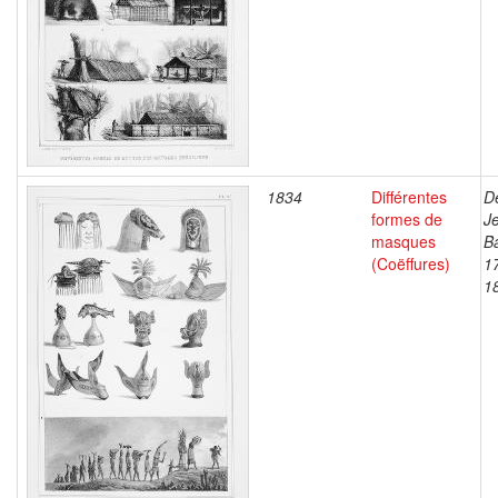
1834
Différentes
D
formes de
J
masques
Ba
(Coëffures)
1
1