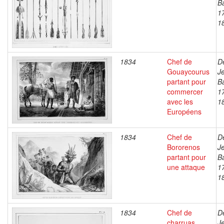
Ba
1
1
1834
Chef de
D
Gouaycourus
J
partant pour
Ba
commercer
1
avec les
1
Européens
1834
Chef de
D
Bororenos
J
partant pour
Ba
une attaque
1
1
1834
Chef de
D
charruas
J