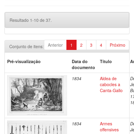
Resultado 1-10 de 37.
Anterior
1
2
3
4
Próximo
Conjunto de itens:
Pré-visualização
Data do
Título
A
documento
1834
Aldea de
D
cabocles a
J
Canta-Gallo
Ba
1
1
1834
Armes
D
offensives
J