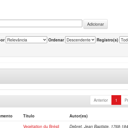
por
Ordenar
Registro(s)
Anterior
1
P
umento
Título
Autor(es)
Vegétation du Brésil
Debret, Jean Baptiste, 1768-18