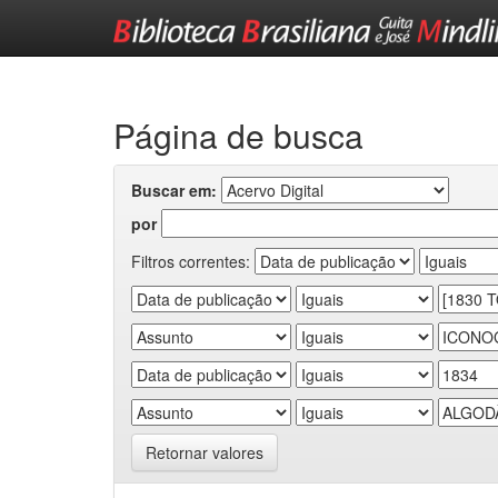
Skip
navigation
Página de busca
Buscar em:
por
Filtros correntes:
Retornar valores