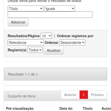
Utilizar filtros para refinar o resultado de busca.
Resultados/Página
|
Ordenar registros por
Ordenar
Registro(s)
Resultado 1-1 de 1.
Anterior
1
Próximo
Conjunto de itens:
Pré-visualização
Data do
Título
Autor