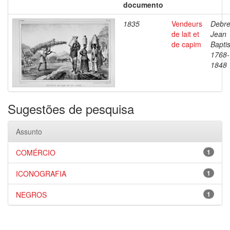
documento
1835
Vendeurs
Debre
de lait et
Jean
de capim
Baptis
1768-
1848
Sugestões de pesquisa
Assunto
COMÉRCIO
1
ICONOGRAFIA
1
NEGROS
1