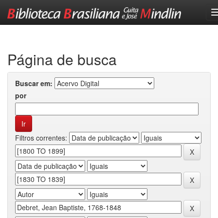
Skip
navigation
Página de busca
Buscar em:
por
Filtros correntes: