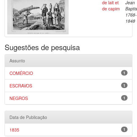
de lait et
Jean
de capim
Baptis
1768-
1848
Sugestões de pesquisa
Assunto
COMÉRCIO
1
ESCRAVOS
1
NEGROS
1
Data de Publicação
1835
1