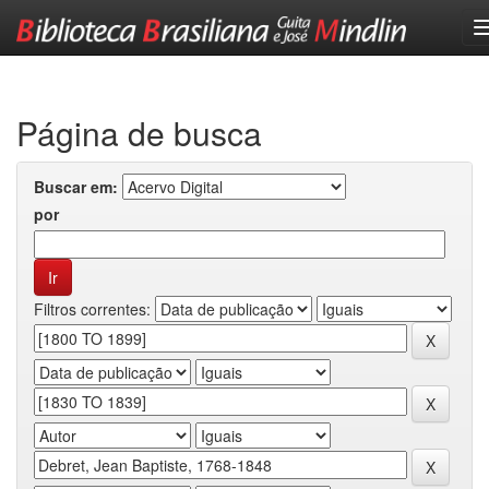
Skip
navigation
Página de busca
Buscar em:
por
Filtros correntes: