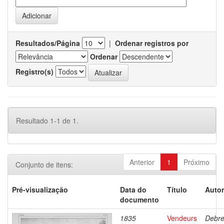
Resultados/Página
|
Ordenar registros por
Ordenar
Registro(s)
Resultado 1-1 de 1.
Anterior
1
Próximo
Conjunto de itens:
Pré-visualização
Data do
Título
Autor
documento
1835
Vendeurs
Debre