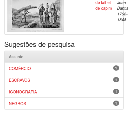
de lait et
Jean
de capim
Baptis
1768-
1848
Sugestões de pesquisa
Assunto
COMÉRCIO
1
ESCRAVOS
1
ICONOGRAFIA
1
NEGROS
1