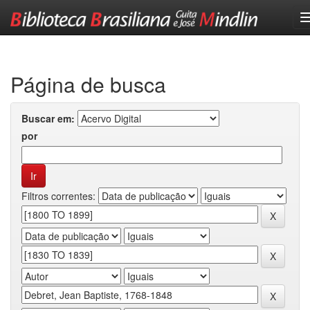
Skip
navigation
Página de busca
Buscar em:
por
Filtros correntes: