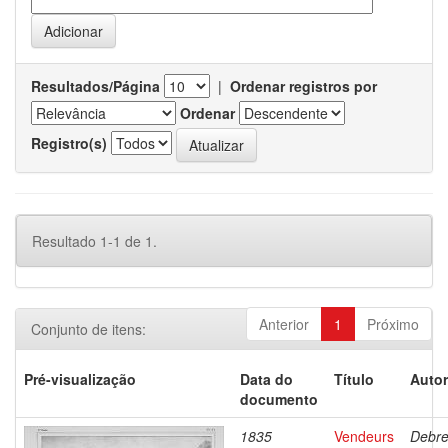
Resultados/Página
|
Ordenar registros por
Ordenar
Registro(s)
Resultado 1-1 de 1.
Anterior
1
Próximo
Conjunto de itens:
Pré-visualização
Data do
Título
Autor
documento
1835
Vendeurs
Debre