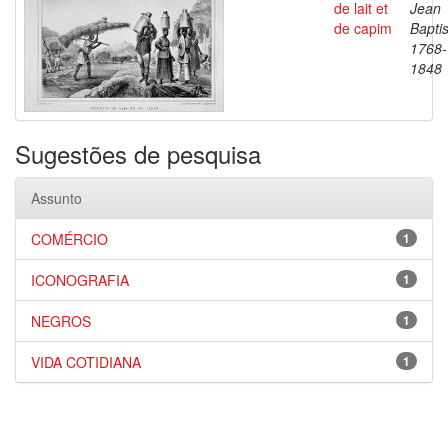
de lait et
Jean
de capim
Baptis
1768-
1848
Sugestões de pesquisa
Assunto
COMÉRCIO
1
ICONOGRAFIA
1
NEGROS
1
VIDA COTIDIANA
1