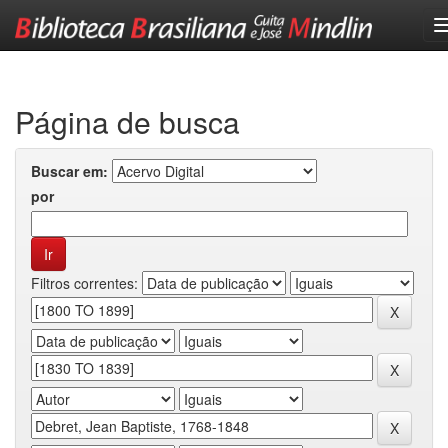
Skip
navigation
Página de busca
Buscar em:
por
Filtros correntes: