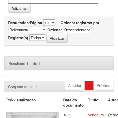
Resultados/Página
|
Ordenar registros por
Ordenar
Registro(s)
Resultado 1-1 de 1.
Anterior
1
Próximo
Conjunto de itens:
Pré-visualização
Data do
Título
Autor
documento
1835
Vendeurs
Debre