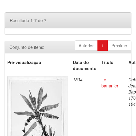
Resultado 1-7 de 7.
Anterior
1
Próximo
Conjunto de itens:
Pré-visualização
Data do
Título
Aut
documento
1834
Le
Deb
bananier
Jea
Bapt
176
184