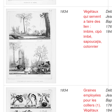
1834
Végétaux
Deb
qui servent
Jea
a faire des
Bapt
lien :
176
imbire, cipò
184
imbé,
sapoucaÿa,
cotonnier
1834
Graines
Deb
employées
Jea
pour les
Bapt
colliers (1).
176
Végétaux
184