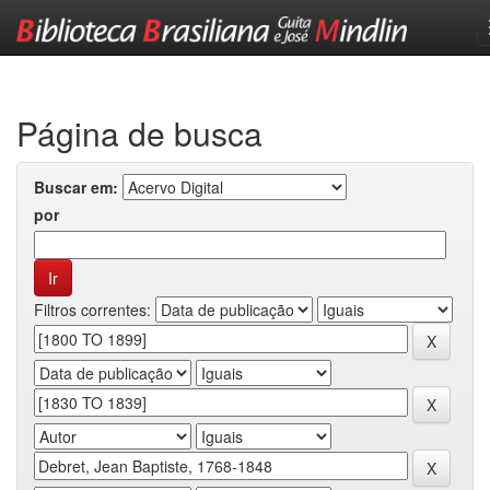
Skip
navigation
Página de busca
Buscar em:
por
Filtros correntes: