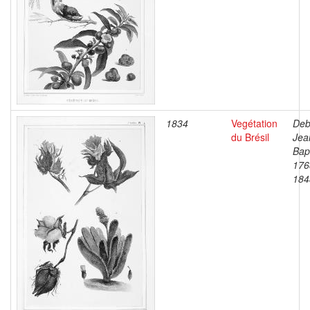
1834
Vegétation
Deb
du Brésil
Jea
Bapt
176
184