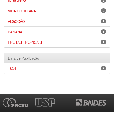
INDÍGENAS
2
VIDA COTIDIANA
2
ALGODÃO
1
BANANA
1
FRUTAS TROPICAIS
1
Data de Publicação
1834
7