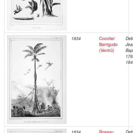
1834
Cocotier
Deb
Barrigudo
Jea
(Ventrû)
Bapt
176
184
1834
Roseau
Deb