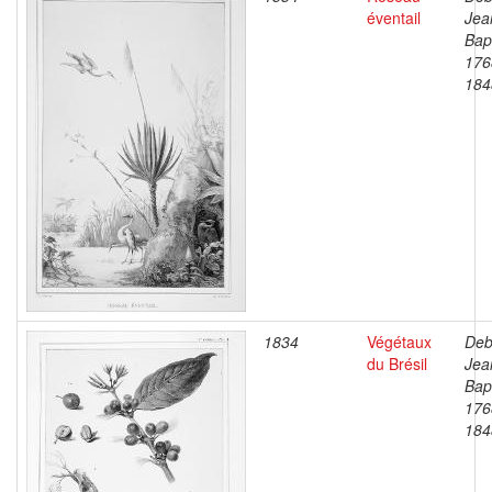
éventail
Jea
Bapt
176
184
1834
Végétaux
Deb
du Brésil
Jea
Bapt
176
184