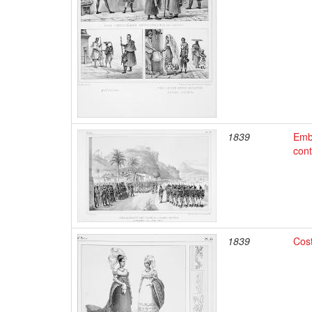
1839
Emb
con
1839
Cos