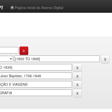
-->
Página inicial do Acervo Digital