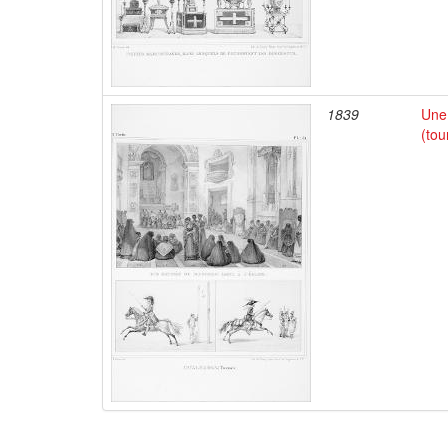
1839
Une 
(tou