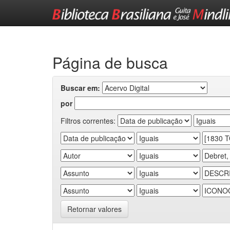
Skip
navigation
Página de busca
Buscar em:
por
Filtros correntes:
Retornar valores