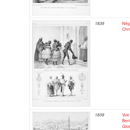
1839
Négr
Chri
1839
Vue 
Bent
Gloi