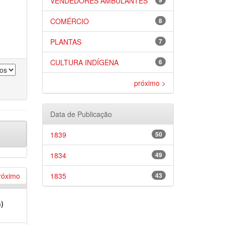
VENDEDORES AMBULANTES
9
COMÉRCIO
8
PLANTAS
7
CULTURA INDÍGENA
6
próximo >
Data de Publicação
1839
50
1834
49
róximo
1835
43
s)