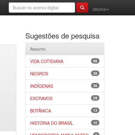
Idioma
Sugestões de pesquisa
Assunto
VIDA COTIDIANA
98
NEGROS
38
INDÍGENAS
36
ESCRAVOS
29
BOTÂNICA
13
HISTÓRIA DO BRASIL
10