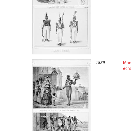
1839
Marc
éch