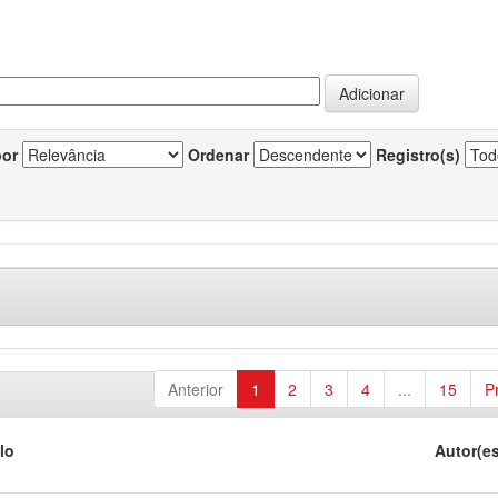
por
Ordenar
Registro(s)
Anterior
1
2
3
4
...
15
P
lo
Autor(e