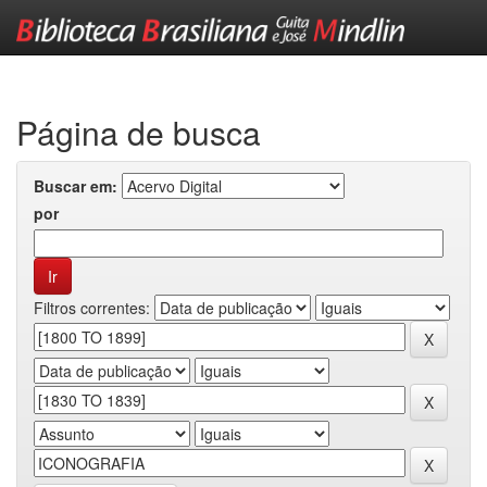
Skip
navigation
Página de busca
Buscar em:
por
Filtros correntes: