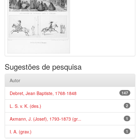
Sugestões de pesquisa
Autor
Debret, Jean Baptiste, 1768-1848
147
L. S. v. K. (des.)
2
Axmann, J. (Josef), 1793-1873 (gr...
1
I. A. (grav.)
1