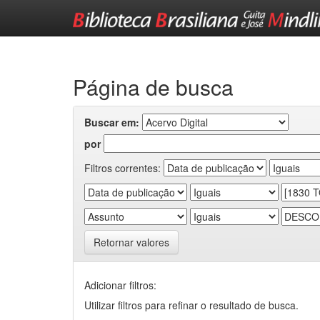
Skip
navigation
Página de busca
Buscar em:
por
Filtros correntes:
Retornar valores
Adicionar filtros:
Utilizar filtros para refinar o resultado de busca.