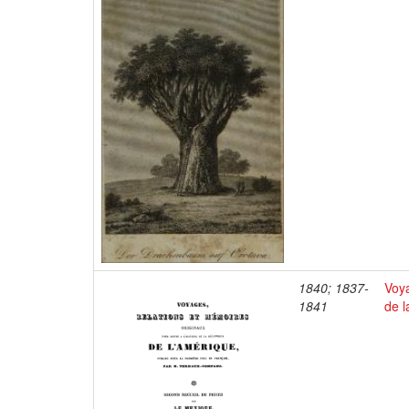
1840; 1837-
Voya
1841
de l