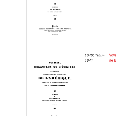
1840; 1837-
Voya
1841
de l