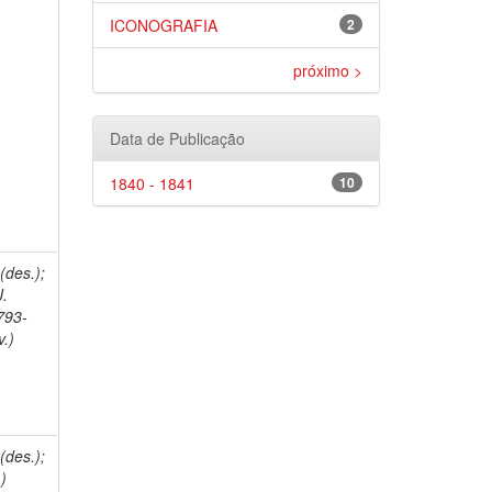
ICONOGRAFIA
2
próximo >
Data de Publicação
1840 - 1841
10
 (des.);
J.
793-
v.)
 (des.);
.)