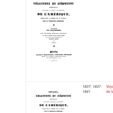
1837; 1837-
Voya
1841
de l