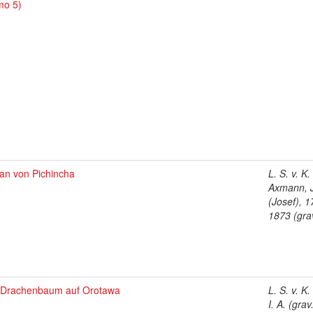
mo 5)
can von Pichincha
L. S. v. K.
Axmann, 
(Josef), 1
1873 (gra
 Drachenbaum auf Orotawa
L. S. v. K.
I. A. (grav