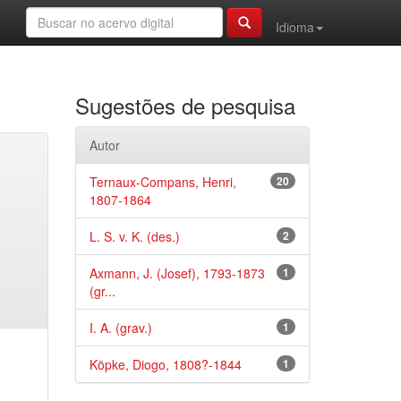
Idioma
Sugestões de pesquisa
Autor
Ternaux-Compans, Henri,
20
1807-1864
L. S. v. K. (des.)
2
Axmann, J. (Josef), 1793-1873
1
(gr...
I. A. (grav.)
1
Köpke, Diogo, 1808?-1844
1