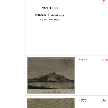
(To
1830
Vul
1830
Der