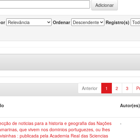
por
Ordenar
Registro(s)
Anterior
1
2
3
P
lo
Autor(es
ecção de noticias para a historia e geografia das Nações
-
amarinas, que vivem nos dominios portuguezes, ou lhes
visinhas : publicada pela Academia Real das Sciencias