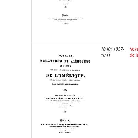
1840; 1837-
Voya
1841
de l