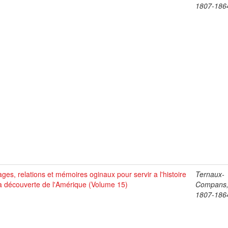
1807-186
ges, relations et mémoires oginaux pour servir a l'histoire
Ternaux-
a découverte de l'Amérique (Volume 15)
Compans,
1807-186