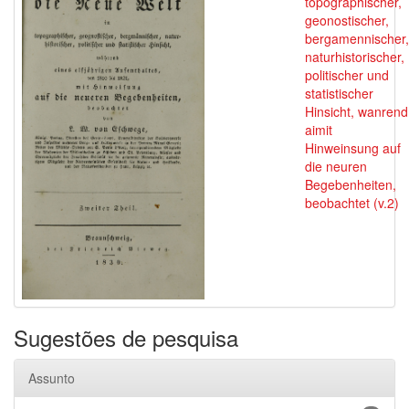
topographischer,
geonostischer,
bergamennischer,
naturhistorischer,
politischer und
statistischer
Hinsicht, wanrend
aimit
Hinweinsung auf
die neuren
Begebenheiten,
beobachtet (v.2)
Sugestões de pesquisa
Assunto