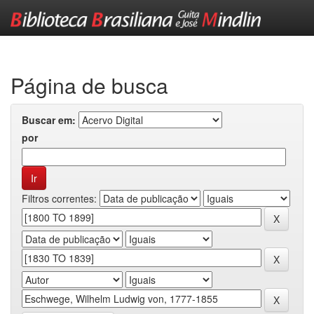
Skip
navigation
Página de busca
Buscar em:
por
Filtros correntes: