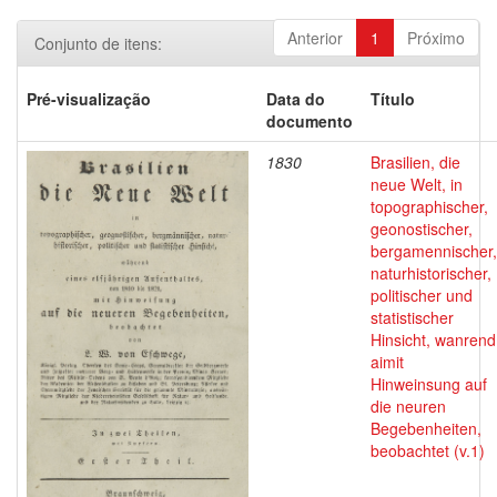
Anterior
1
Próximo
Conjunto de itens:
Pré-visualização
Data do
Título
documento
1830
Brasilien, die
neue Welt, in
topographischer,
geonostischer,
bergamennischer,
naturhistorischer,
politischer und
statistischer
Hinsicht, wanrend
aimit
Hinweinsung auf
die neuren
Begebenheiten,
beobachtet (v.1)