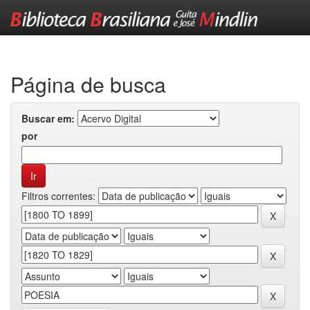
Skip
navigation
Página de busca
Buscar em:
por
Filtros correntes: