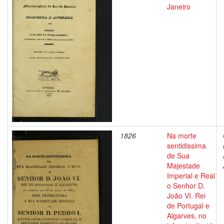
Janeiro
1826
Na morte
sentidissima
de Sua
Majestade
Imperial e Real
o Senhor D.
João VI. Rei
de Portugal e
Algarves, no