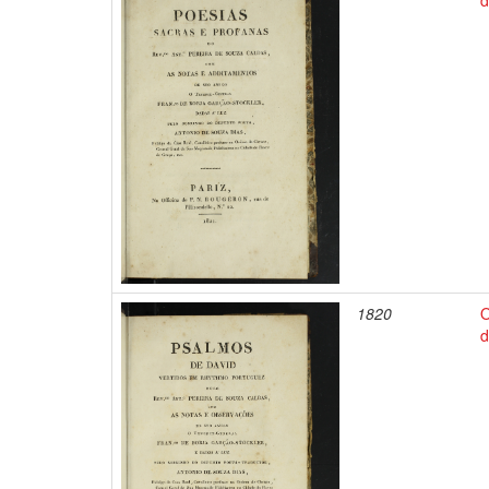
d
1820
O
d