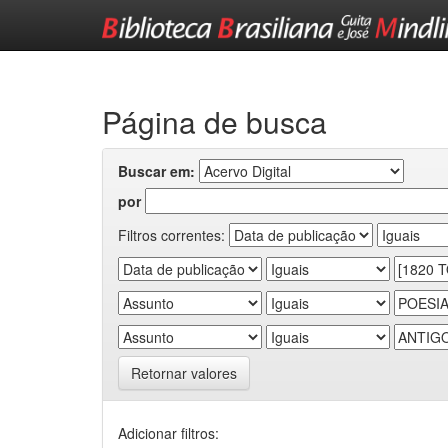
Skip
navigation
Página de busca
Buscar em:
por
Filtros correntes:
Retornar valores
Adicionar filtros: