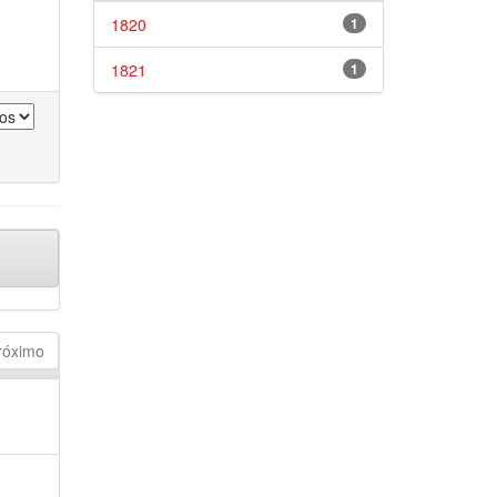
1820
1
1821
1
róximo