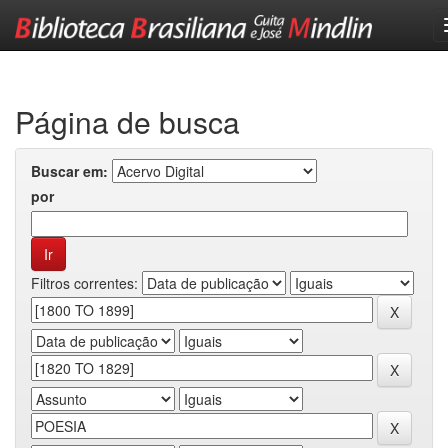
Skip
navigation
Página de busca
Buscar em:
por
Filtros correntes: