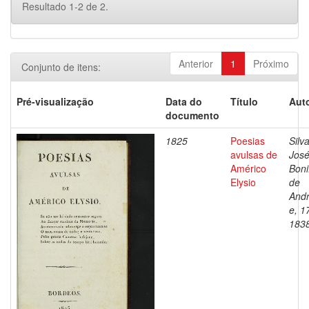
Resultado 1-2 de 2.
Anterior
1
Próximo
Conjunto de itens:
Pré-visualização
Data do
Título
Auto
documento
1825
Poesias
Silva
avulsas de
Jos
Américo
Boni
Elysio
de
And
e, 1
183