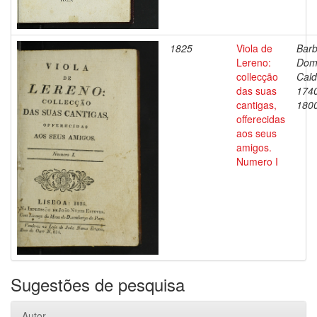
1825
Viola de
Barb
Lereno:
Dom
collecção
Cald
das suas
174
cantigas,
180
offerecidas
aos seus
amigos.
Numero I
Sugestões de pesquisa
Autor