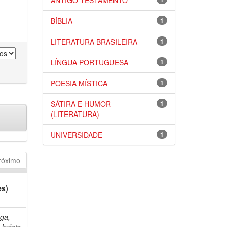
ANTIGO TESTAMENTO
BÍBLIA
1
LITERATURA BRASILEIRA
1
LÍNGUA PORTUGUESA
1
POESIA MÍSTICA
1
SÁTIRA E HUMOR
1
(LITERATURA)
UNIVERSIDADE
1
róximo
es)
ga,