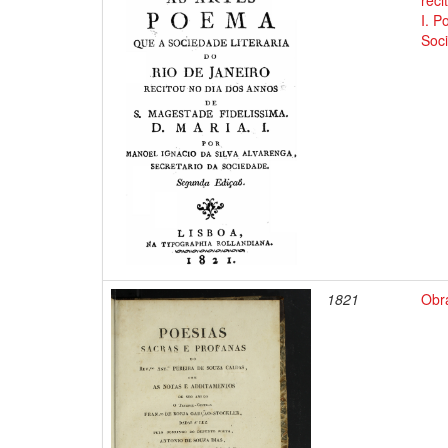
reci
I. P
Soc
1821
Obr