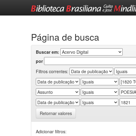
Skip
navigation
Página de busca
Buscar em:
por
Filtros correntes:
Retornar valores
Adicionar filtros: