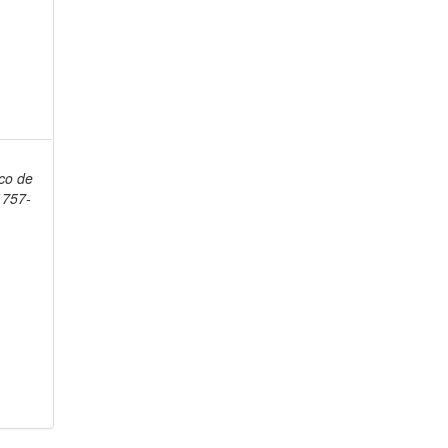
,
co de
1757-