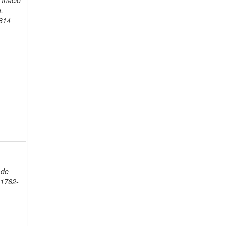
 Inácio
a,
814
,
o
 de
 1762-