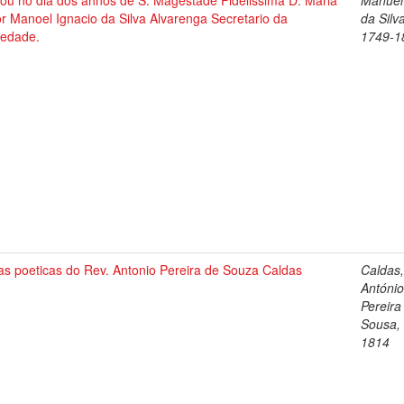
tou no dia dos annos de S. Magestade Fidelissima D. Maria
Manuel
or Manoel Ignacio da Silva Alvarenga Secretario da
da Silv
iedade.
1749-1
as poeticas do Rev. Antonio Pereira de Souza Caldas
Caldas
Antóni
Pereira
Sousa,
1814