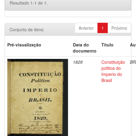
Resultado 1-1 de 1.
Anterior
1
Próximo
Conjunto de itens:
Pré-visualização
Data do
Título
Au
documento
1829
Constituição
BR
politica do
Imperio do
Brasil