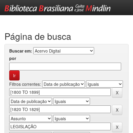
Skip
navigation
Página de busca
Buscar em:
por
Filtros correntes: