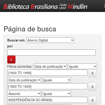
Skip
navigation
Página de busca
Buscar em:
por
Filtros correntes: