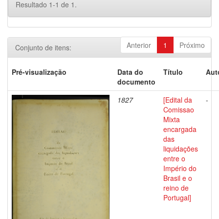
Resultado 1-1 de 1.
Anterior
1
Próximo
Conjunto de itens:
Pré-visualização
Data do
Título
Aut
documento
1827
[Edital da
-
Comissao
Mixta
encargada
das
liquidações
entre o
Império do
Brasil e o
reino de
Portugal]