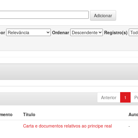
por
Ordenar
Registro(s)
Anterior
1
P
umento
Título
Auto
Carta e documentos relativos ao principe real
-