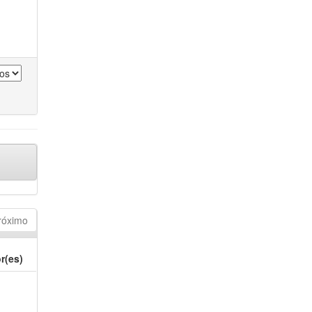
róximo
r(es)