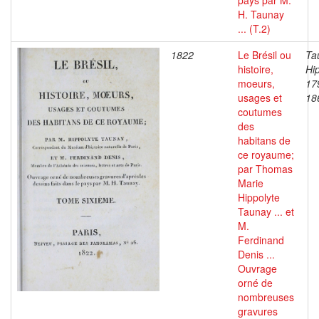
pays par M.
H. Taunay
... (T.2)
1822
Le Brésil ou
Ta
histoire,
Hip
moeurs,
17
usages et
18
coutumes
des
habitans de
ce royaume;
par Thomas
Marie
Hippolyte
Taunay ... et
M.
Ferdinand
Denis ...
Ouvrage
orné de
nombreuses
gravures