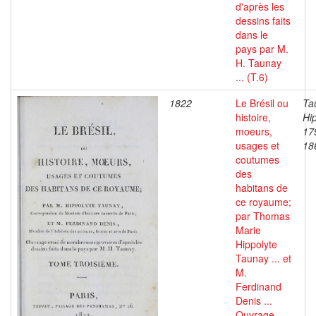
d'après les
dessins faits
dans le
pays par M.
H. Taunay
... (T.6)
1822
Le Brésil ou
Ta
histoire,
Hip
moeurs,
17
usages et
18
coutumes
des
habitans de
ce royaume;
par Thomas
Marie
Hippolyte
Taunay ... et
M.
Ferdinand
Denis ...
Ouvrage