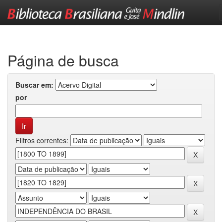
Skip
navigation
Página de busca
Buscar em:
por
Filtros correntes: