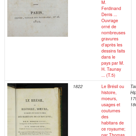
M.
Ferdinand
Denis ...
Ouvrage
orné de
nombreuses
gravures
d'après les
dessins faits
dans le
pays par M.
H. Taunay
... (T.5)
1822
Le Brésil ou
Ta
histoire,
Hip
moeurs,
17
usages et
18
coutumes
des
habitans de
ce royaume;
par Thomas