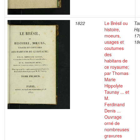
1822
Le Brésil ou
Ta
histoire,
Hip
moeurs,
17
usages et
18
coutumes
des
habitans de
ce royaume;
par Thomas
Marie
Hippolyte
Taunay ... et
M.
Ferdinand
Denis ...
Ouvrage
orné de
nombreuses
gravures