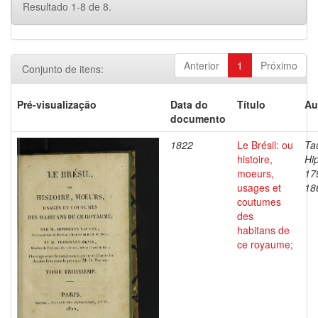
Resultado 1-8 de 8.
Anterior
1
Próximo
Conjunto de itens:
Pré-visualização
Data do
Título
Au
documento
1822
Le Brésil: ou
Ta
histoire,
Hip
moeurs,
17
usages et
18
coutumes
des
habitans de
ce royaume;