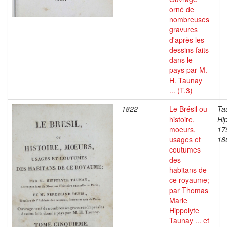
orné de
nombreuses
gravures
d'après les
dessins faits
dans le
pays par M.
H. Taunay
... (T.3)
1822
Le Brésil ou
Ta
histoire,
Hip
moeurs,
17
usages et
18
coutumes
des
habitans de
ce royaume;
par Thomas
Marie
Hippolyte
Taunay ... et