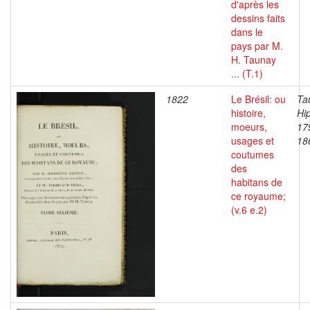
d'après les
dessins faits
dans le
pays par M.
H. Taunay
... (T.1)
1822
Le Brésil: ou
Ta
histoire,
Hip
moeurs,
17
usages et
18
coutumes
des
habitans de
ce royaume;
(v.6 e.2)