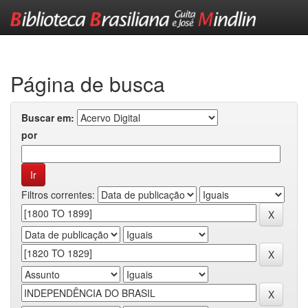
Skip
navigation
Página de busca
Buscar em:
por
Filtros correntes: