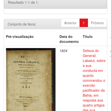
Resultado 1-1 de 1.
Anterior
1
Próximo
Conjunto de itens:
Pré-visualização
Data do
Título
documento
1824
Defeza do
General;
Labatut, sobre
a sua
conducta em
quanto
commandou o
exercito
pacificador da
Bahia, em
resposta aos
quatro artigos
das sua