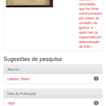
accuzação,
que lhe forão
communicados
por ordem do
conselho de
guerra; a
quem tem já
respondido por
determinação
de S.M.I
Sugestões de pesquisa
Assunto
Labatut, Pedro
1
Data de Publicação
1824
1