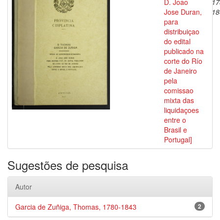
D. Joao
17
Jose Duran,
18
para
distribuiçao
do edital
publicado na
corte do Río
de Janeiro
pela
comissao
mixta das
liquidaçoes
entre o
Brasil e
Portugal]
Sugestões de pesquisa
Autor
Garcia de Zuñiga, Thomas, 1780-1843
2