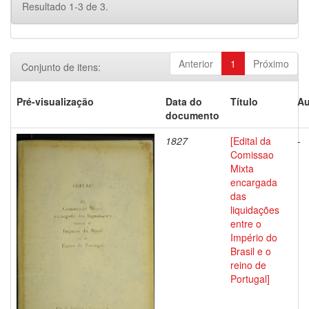
Resultado 1-3 de 3.
Anterior
1
Próximo
Conjunto de itens:
Pré-visualização
Data do
Título
Au
documento
1827
[Edital da
-
Comissao
Mixta
encargada
das
liquidações
entre o
Império do
Brasil e o
reino de
Portugal]