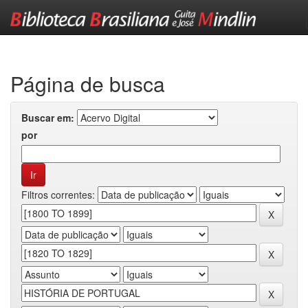
Skip
navigation
Página de busca
Buscar em:
por
Filtros correntes: