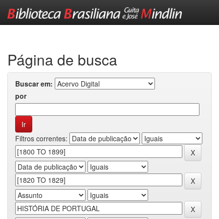
Skip
navigation
Página de busca
Buscar em:
por
Filtros correntes: