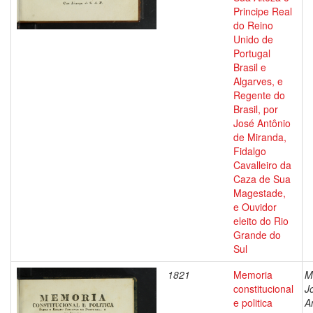
Principe Real
do Reino
Unido de
Portugal
Brasil e
Algarves, e
Regente do
Brasil, por
José Antônio
de Miranda,
Fidalgo
Cavalleiro da
Caza de Sua
Magestade,
e Ouvidor
eleito do Rio
Grande do
Sul
1821
Memoria
M
constitucional
J
e politica
A