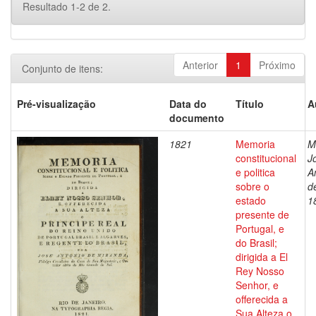
Resultado 1-2 de 2.
Anterior
1
Próximo
Conjunto de itens:
Pré-visualização
Data do
Título
A
documento
1821
Memoria
M
constitucional
J
e politica
A
sobre o
d
estado
1
presente de
Portugal, e
do Brasil;
dirigida a El
Rey Nosso
Senhor, e
offerecida a
Sua Alteza o