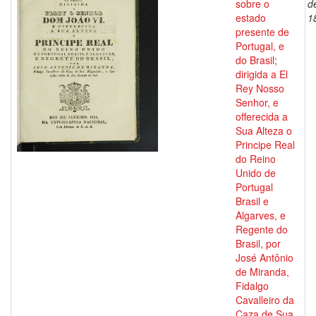
sobre o
d
estado
1
presente de
Portugal, e
do Brasil;
dirigida a El
Rey Nosso
Senhor, e
offerecida a
Sua Alteza o
Principe Real
do Reino
Unido de
Portugal
Brasil e
Algarves, e
Regente do
Brasil, por
José Antônio
de Miranda,
Fidalgo
Cavalleiro da
Caza de Sua