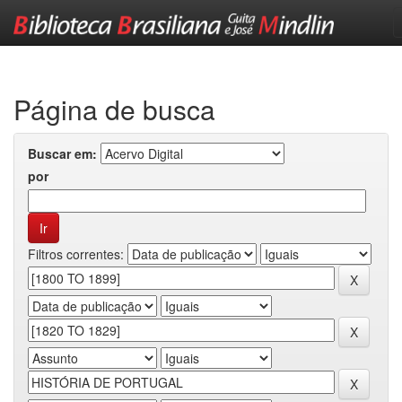
Skip
navigation
Página de busca
Buscar em:
por
Filtros correntes: