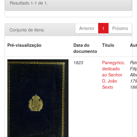
Resultado 1-1 de 1.
Anterior
1
Próximo
Conjunto de itens:
Pré-visualização
Data do
Título
Aut
documento
1823
Panegyrico,
Pat
dedicado
Fili
ao Senhor
Alb
D. João
179
Sexto
18