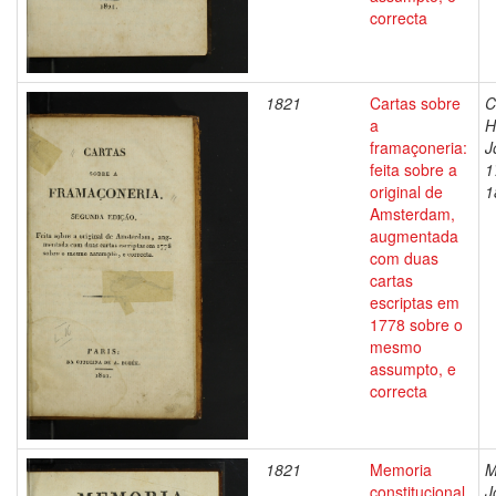
correcta
1821
Cartas sobre
C
a
H
framaçoneria:
J
feita sobre a
1
original de
1
Amsterdam,
augmentada
com duas
cartas
escriptas em
1778 sobre o
mesmo
assumpto, e
correcta
1821
Memoria
M
constitucional
J