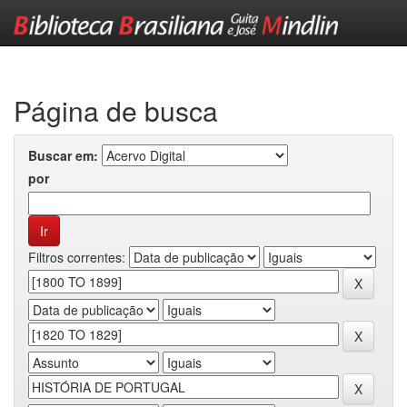
Skip
navigation
Página de busca
Buscar em:
por
Filtros correntes: