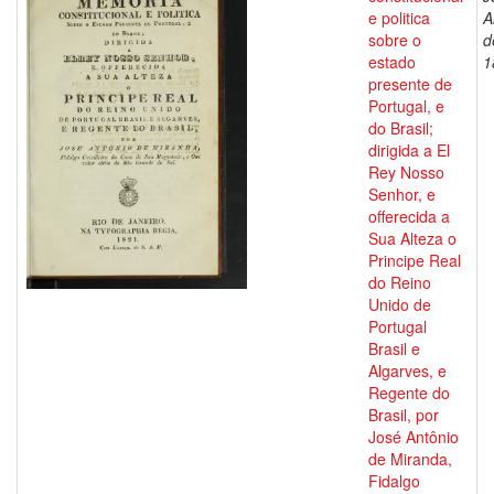
e politica
A
sobre o
d
estado
1
presente de
Portugal, e
do Brasil;
dirigida a El
Rey Nosso
Senhor, e
offerecida a
Sua Alteza o
Principe Real
do Reino
Unido de
Portugal
Brasil e
Algarves, e
Regente do
Brasil, por
José Antônio
de Miranda,
Fidalgo