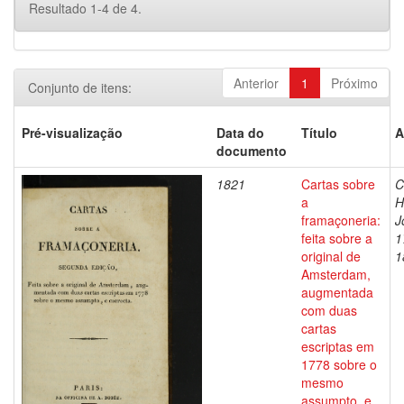
Resultado 1-4 de 4.
Anterior
1
Próximo
Conjunto de itens:
Pré-visualização
Data do
Título
A
documento
1821
Cartas sobre
C
a
H
framaçoneria:
J
feita sobre a
1
original de
1
Amsterdam,
augmentada
com duas
cartas
escriptas em
1778 sobre o
mesmo
assumpto, e