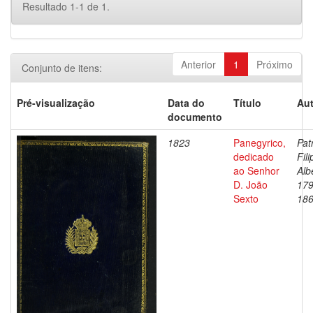
Resultado 1-1 de 1.
Anterior
1
Próximo
Conjunto de itens:
Pré-visualização
Data do
Título
Aut
documento
1823
Panegyrico,
Pat
dedicado
Fili
ao Senhor
Alb
D. João
179
Sexto
18