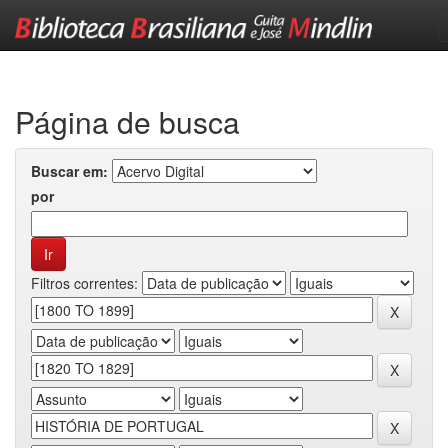
Skip
navigation
Página de busca
Buscar em:
por
Filtros correntes: