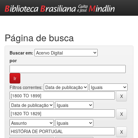
Skip
navigation
Página de busca
Buscar em:
por
Filtros correntes: