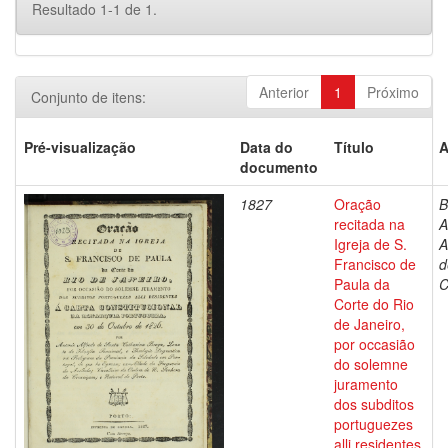
Resultado 1-1 de 1.
Anterior
1
Próximo
Conjunto de itens:
Pré-visualização
Data do
Título
A
documento
1827
Oração
B
recitada na
A
Igreja de S.
A
Francisco de
d
Paula da
C
Corte do Rio
de Janeiro,
por occasião
do solemne
juramento
dos subditos
portuguezes
alli residentes