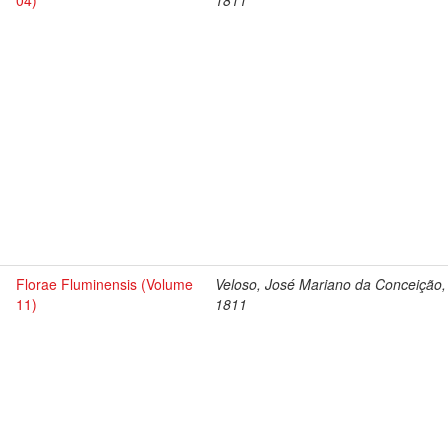
04)
1811
Florae Fluminensis (Volume
Veloso, José Mariano da Conceição,
11)
1811