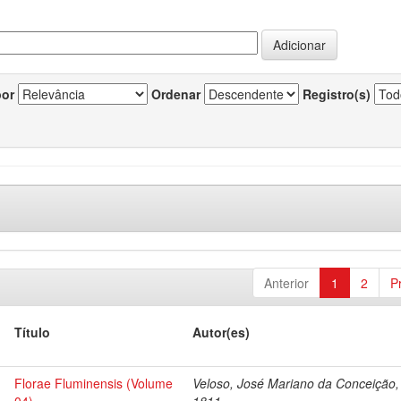
por
Ordenar
Registro(s)
Anterior
1
2
P
Título
Autor(es)
Florae Fluminensis (Volume
Veloso, José Mariano da Conceição,