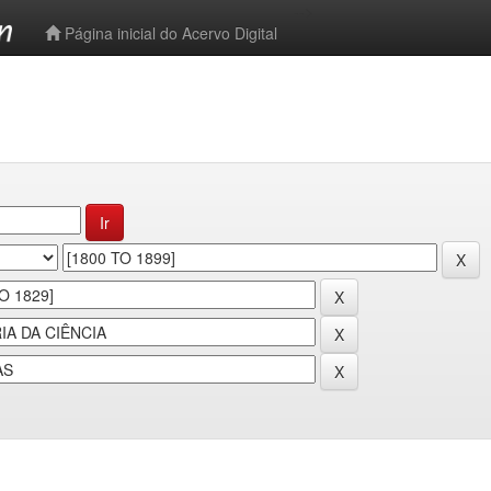
-->
Página inicial do Acervo Digital