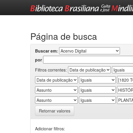
Skip
navigation
Página de busca
Buscar em:
por
Filtros correntes:
Retornar valores
Adicionar filtros: