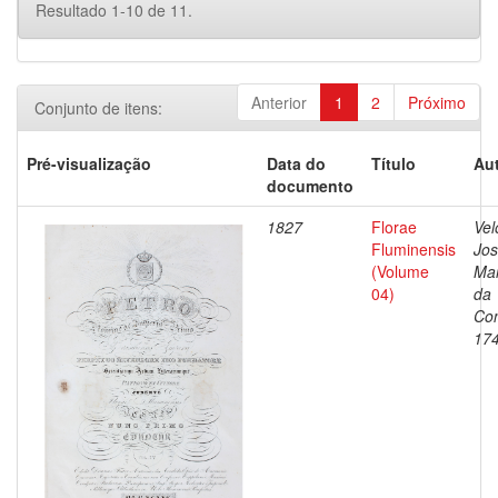
Resultado 1-10 de 11.
Anterior
1
2
Próximo
Conjunto de itens:
Pré-visualização
Data do
Título
Aut
documento
1827
Florae
Vel
Fluminensis
Jo
(Volume
Ma
04)
da
Con
17