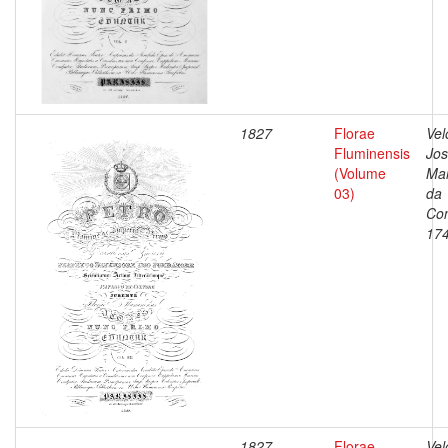
1827
Florae
Vel
Fluminensis
Jo
(Volume
Ma
03)
da
Con
17
1827
Florae
Vel