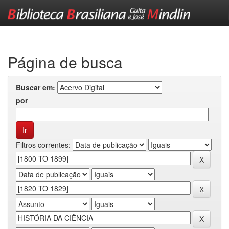
Skip
navigation
Página de busca
Buscar em:
por
Filtros correntes: