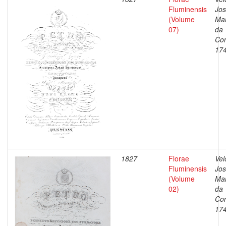
Fluminensis
Jo
(Volume
Ma
07)
da
Con
17
1827
Florae
Vel
Fluminensis
Jo
(Volume
Ma
02)
da
Con
17