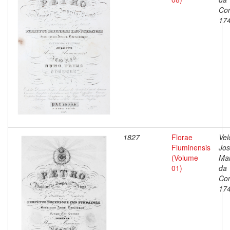
Con
17
1827
Florae
Vel
Fluminensis
Jo
(Volume
Ma
01)
da
Con
17