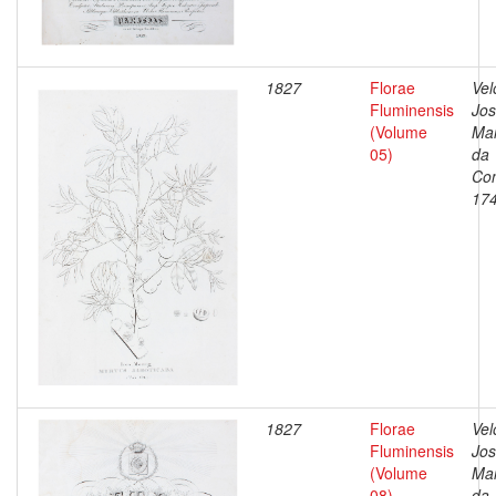
1827
Florae
Vel
Fluminensis
Jo
(Volume
Ma
05)
da
Con
17
1827
Florae
Vel
Fluminensis
Jo
(Volume
Ma
08)
da