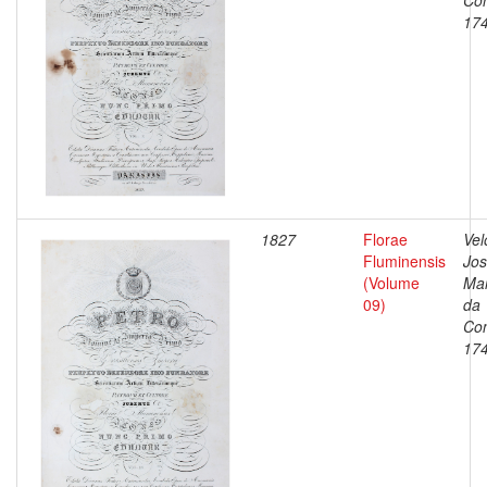
Con
17
1827
Florae
Vel
Fluminensis
Jo
(Volume
Ma
09)
da
Con
17