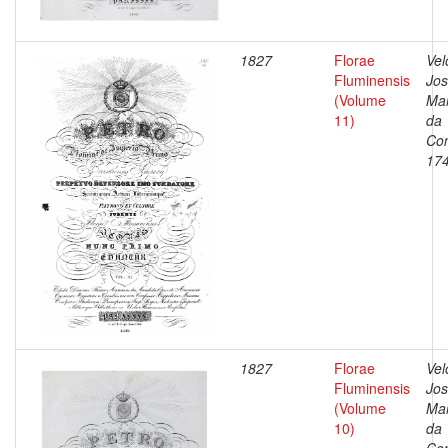
1827
Florae
Vel
Fluminensis
Jo
(Volume
Ma
11)
da
Con
17
1827
Florae
Vel
Fluminensis
Jo
(Volume
Ma
10)
da