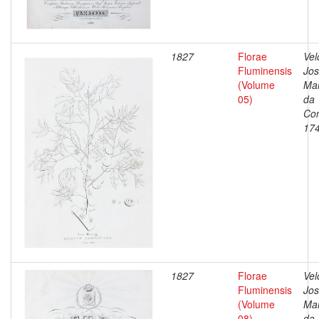
1827
Florae
Vel
Fluminensis
Jo
(Volume
Ma
05)
da
Con
17
1827
Florae
Vel
Fluminensis
Jo
(Volume
Ma
08)
da