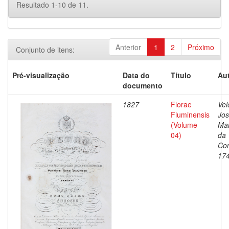
Resultado 1-10 de 11.
Anterior
1
2
Próximo
Conjunto de itens:
Pré-visualização
Data do
Título
Aut
documento
1827
Florae
Vel
Fluminensis
Jo
(Volume
Ma
04)
da
Con
17