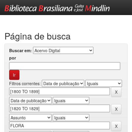
Skip
navigation
Página de busca
Buscar em:
por
Filtros correntes: