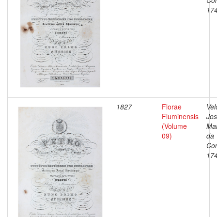
Con
17
1827
Florae
Vel
Fluminensis
Jo
(Volume
Ma
09)
da
Con
17