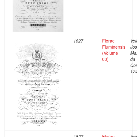
1827
Florae
Vel
Fluminensis
Jo
(Volume
Ma
03)
da
Con
17
1827
Florae
Vel