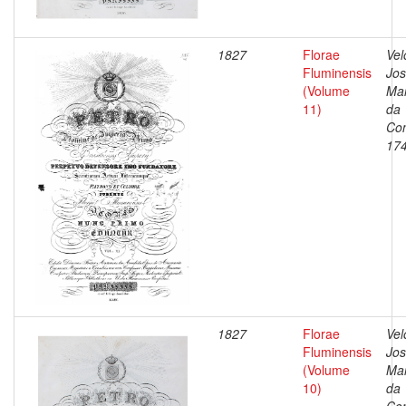
1827
Florae
Vel
Fluminensis
Jo
(Volume
Ma
11)
da
Con
17
1827
Florae
Vel
Fluminensis
Jo
(Volume
Ma
10)
da