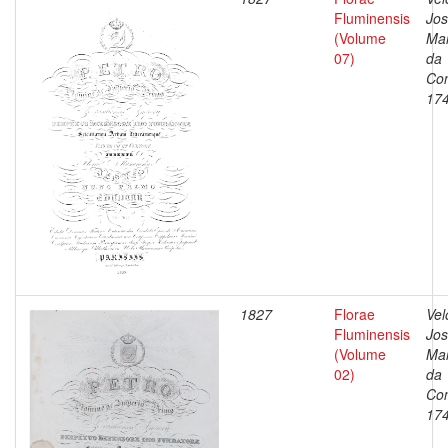
Fluminensis
Jo
(Volume
Ma
07)
da
Con
17
1827
Florae
Vel
Fluminensis
Jo
(Volume
Ma
02)
da
Con
17