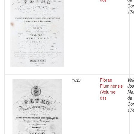
Con
17
1827
Florae
Vel
Fluminensis
Jo
(Volume
Ma
01)
da
Con
17