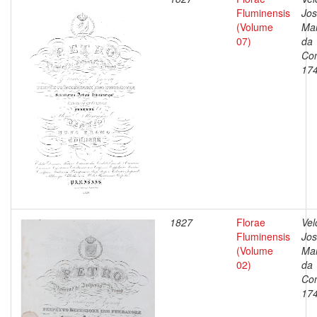
Fluminensis
Jo
(Volume
Ma
07)
da
Con
17
1827
Florae
Vel
Fluminensis
Jo
(Volume
Ma
02)
da
Con
17