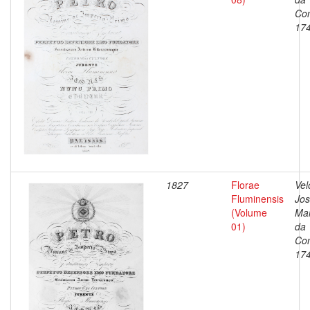
Con
17
1827
Florae
Vel
Fluminensis
Jo
(Volume
Ma
01)
da
Con
17