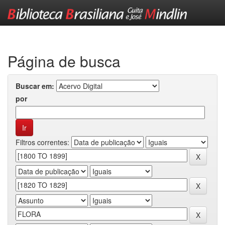
Skip
navigation
Página de busca
Buscar em:
por
Filtros correntes: