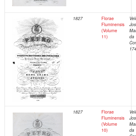
1827
Florae
Vel
Fluminensis
Jo
(Volume
Ma
11)
da
Con
17
1827
Florae
Vel
Fluminensis
Jo
(Volume
Ma
10)
da