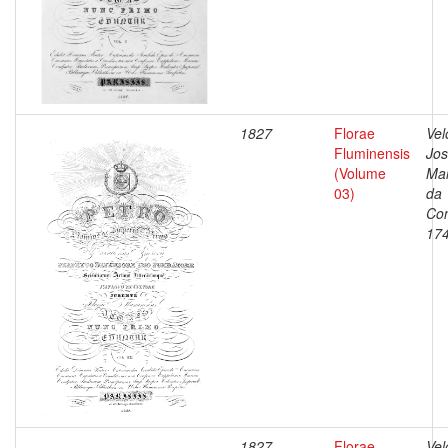
1827
Florae
Vel
Fluminensis
Jo
(Volume
Ma
03)
da
Con
17
1827
Florae
Vel