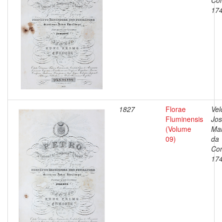
Con
17
1827
Florae
Vel
Fluminensis
Jo
(Volume
Ma
09)
da
Con
17