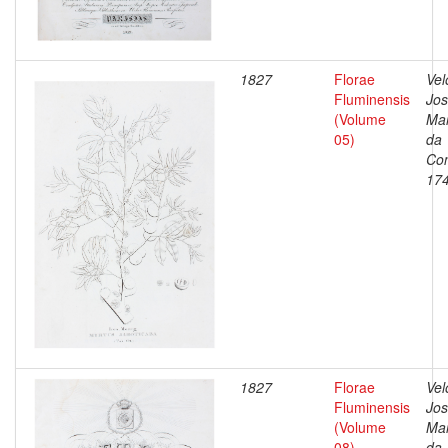
1827
Florae
Vel
Fluminensis
Jo
(Volume
Ma
05)
da
Con
17
1827
Florae
Vel
Fluminensis
Jo
(Volume
Ma
08)
da