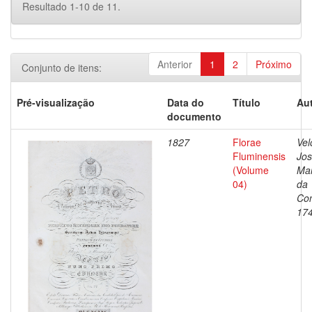
Resultado 1-10 de 11.
Anterior
1
2
Próximo
Conjunto de itens:
Pré-visualização
Data do
Título
Aut
documento
1827
Florae
Vel
Fluminensis
Jo
(Volume
Ma
04)
da
Con
17