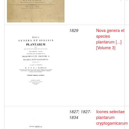
1829
Nova genera et
species
plantarum [...]
[Volume 3]
1827; 1827-
Icones selectae
1834
plantarum
cryptogamicarum