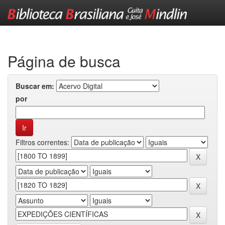
Skip
navigation
Página de busca
Buscar em:
por
Filtros correntes: