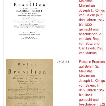
Majestät
Maximilian
Joseph I., Königs
von Baiern |b in
den Jahren 1817
bis 1820
gemacht und
beschrieben |c
von Joh. Bapt.
von Spix; und
Carl Friedr. Phil.
von Martius
1823-31
Reise in Brasilien
auf Befehl Sr.
Majestät
Maximilian
Joseph I., Königs
von Baiern, in
den Jahren 1817
bis 1820
gemacht und
beschrieben (v.2)