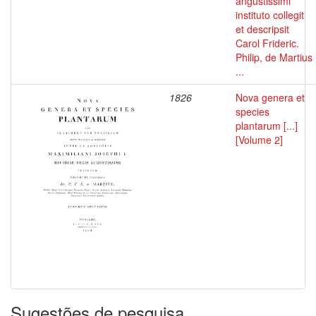
angustissimi
instituto collegit
et descripsit
Carol Frideric.
Philip, de Martius
...
1826
Nova genera et
species
plantarum [...]
[Volume 2]
Sugestões de pesquisa