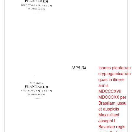
1828-34
Icones plantarum
cryptogamicarum
quas in itinere
annis
MDCCCXVII-
MDCCCXX per
Brasiliam jussu
et auspiciis
Maximiliani
Josephi I.
Bavariae regis