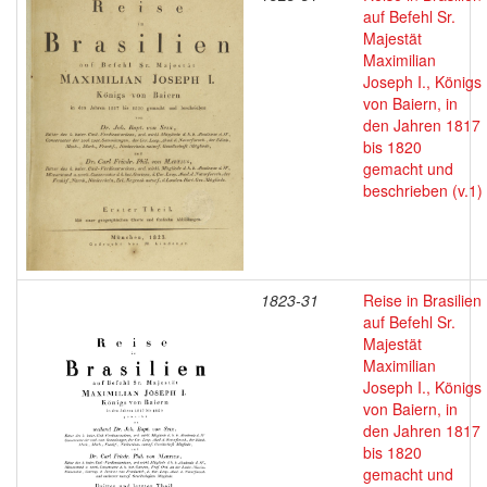
auf Befehl Sr.
Majestät
Maximilian
Joseph I., Königs
von Baiern, in
den Jahren 1817
bis 1820
gemacht und
beschrieben (v.1)
1823-31
Reise in Brasilien
auf Befehl Sr.
Majestät
Maximilian
Joseph I., Königs
von Baiern, in
den Jahren 1817
bis 1820
gemacht und