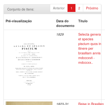
Anterior
1
2
Próximo
Conjunto de itens:
Pré-visualização
Data do
Título
documento
1829
Selecta genera
et species
piscium quos in
itinere per
brasiliam annis
mdcccxvii -
mdcccxx..
1823-31
Reise in Brasilien