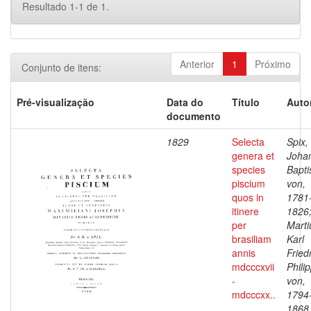
Resultado 1-1 de 1.
Anterior
1
Próximo
Conjunto de itens:
Pré-visualização
Data do
Título
Auto
documento
1829
Selecta
Spix,
genera et
Joha
species
Bapti
piscium
von,
quos in
1781
itinere
1826
per
Marti
brasiliam
Karl
annis
Fried
mdcccxvii
Phili
-
von,
mdcccxx..
1794
1868