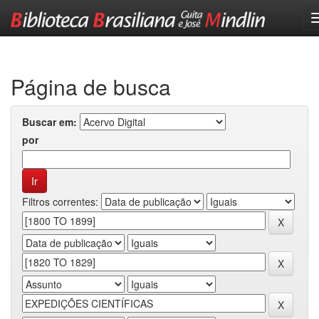
Skip
navigation
Página de busca
Buscar em:
por
Filtros correntes: