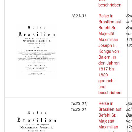
beschrieben
1823-31
Reise in
Spi
Brasilien auf
Jo
Befehl Sr.
Bap
Majestät
vo
Maximilian
17
Joseph I.,
18
Königs von
Baiern, in
den Jahren
1817 bis
1820
gemacht
und
beschrieben
1823-31;
Reise in
Spi
1823-31
Brasilien auf
Jo
Befehl Sr.
Bap
Majestät
vo
Maximilian
17