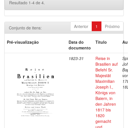
Resultado 1-4 de 4.
Anterior
1
Próximo
Conjunto de itens:
Pré-visualização
Data do
Título
Au
documento
1823-31
Reise in
Spi
Brasilien auf
Jo
Befehl Sr.
Bap
Majestät
vo
Maximilian
17
Joseph I.,
18
Königs von
Baiern, in
den Jahren
1817 bis
1820
gemacht
und