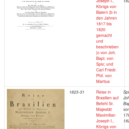
Joseph I.,
18
Königs von
Baiern |b in
den Jahren
1817 bis
1820
gemacht
und
beschrieben
|c von Joh.
Bapt. von
Spix; und
Carl Friedr.
Phil. von
Martius
1823-31
Reise in
Spi
Brasilien auf
Jo
Befehl Sr.
Bap
Majestät
vo
Maximilian
17
Joseph I.,
18
Königs von