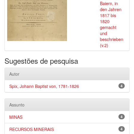
Baiern, in
den Jahren
1817 bis
1820
gemacht
und
beschrieben
(v.2)
Sugestões de pesquisa
Autor
Spix, Johann Baptist von, 1781-1826
4
Assunto
MINAS
4
RECURSOS MINERAIS
4