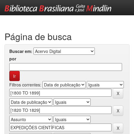
Skip
navigation
Página de busca
Buscar em:
por
Filtros correntes: