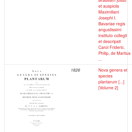
Brasiliam jussu
et auspiciis
Maximiliani
Josephi I.
Bavariae regis
angustissimi
instituto collegit
et descripsit
Carol Frideric.
Philip, de Martius
...
1826
Nova genera et
species
plantarum [...]
[Volume 2]