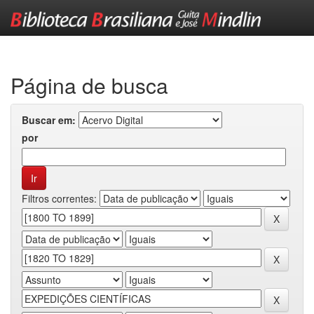
Skip
navigation
Página de busca
Buscar em:
por
Filtros correntes: